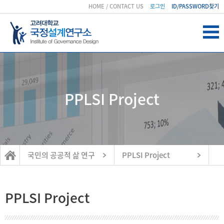
HOME
/
CONTACT US
로그인
ID/PASSWORD찾기
PPLSI Project
국민의 공공적 삶 연구
PPLSI Project
PPLSI Project